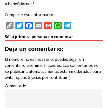
a beneficiarnos?.
Comparte esta información:
C
T
F
E
G
W
T
o
w
a
m
m
h
el
Sé la primera persona en comentar
p
it
c
ai
ai
at
e
y
te
e
l
l
s
g
Deja un comentario:
Li
r
b
A
ra
El nombre no es necesario, puedes dejar un
n
o
p
m
comentario anónimo si quieres. Los comentarios no
k
o
p
se publican automáticamente; están moderados para
k
evitar spam. Gracias por contribuir :)
Comentario