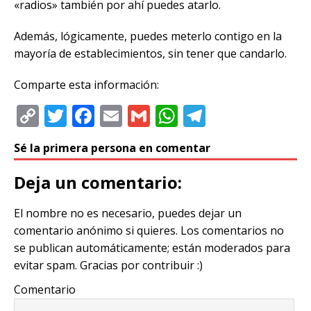
«radios» también por ahí puedes atarlo.
Además, lógicamente, puedes meterlo contigo en la
mayoría de establecimientos, sin tener que candarlo.
Comparte esta información:
C
T
F
E
G
W
T
o
w
a
m
m
h
el
Sé la primera persona en comentar
p
it
c
ai
ai
at
e
y
te
e
l
l
s
g
Deja un comentario:
Li
r
b
A
ra
El nombre no es necesario, puedes dejar un
n
o
p
m
comentario anónimo si quieres. Los comentarios no
k
o
p
se publican automáticamente; están moderados para
k
evitar spam. Gracias por contribuir :)
Comentario