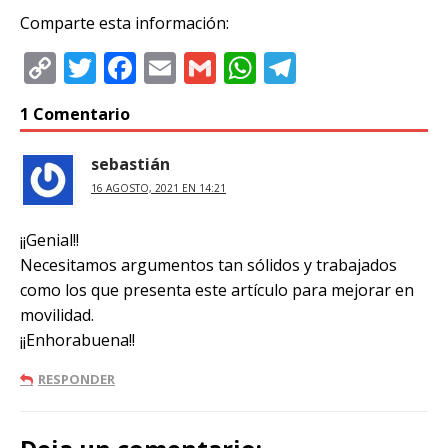
Comparte esta información:
C
T
F
E
G
W
T
o
w
a
m
m
h
el
1 Comentario
p
it
c
ai
ai
at
e
y
te
e
l
l
s
g
sebastián
Li
r
b
A
ra
16 AGOSTO, 2021 EN 14:21
n
o
p
m
¡¡Genial!!
k
o
p
Necesitamos argumentos tan sólidos y trabajados
k
como los que presenta este artículo para mejorar en
movilidad.
¡¡Enhorabuena!!
RESPONDER