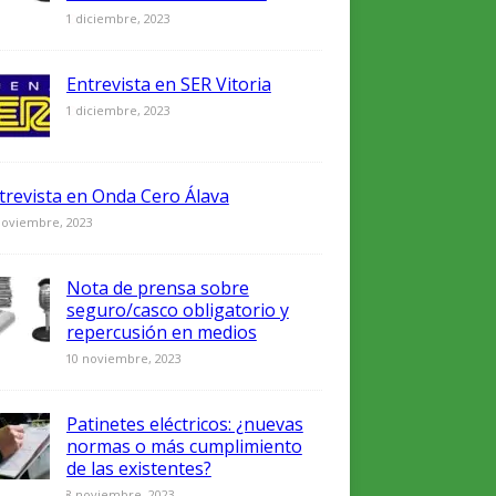
0
1 diciembre, 2023
Entrevista en SER Vitoria
0
1 diciembre, 2023
trevista en Onda Cero Álava
noviembre, 2023
Nota de prensa sobre
seguro/casco obligatorio y
repercusión en medios
0
10 noviembre, 2023
Patinetes eléctricos: ¿nuevas
normas o más cumplimiento
de las existentes?
0
8 noviembre, 2023