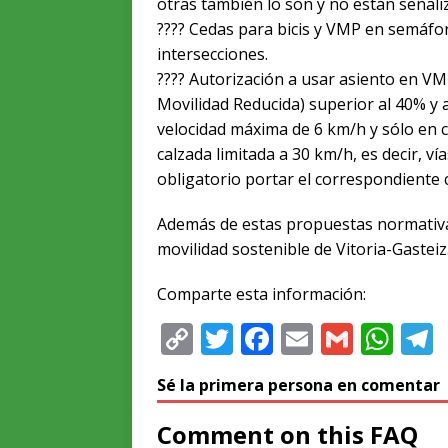
otras también lo son y no están señali
???? Cedas para bicis y VMP en semáf
intersecciones.
???? Autorización a usar asiento en V
Movilidad Reducida) superior al 40% y a
velocidad máxima de 6 km/h y sólo en ca
calzada limitada a 30 km/h, es decir, vía
obligatorio portar el correspondiente 
Además de estas propuestas normativas
movilidad sostenible de Vitoria-Gasteiz
Comparte esta información:
C
T
F
E
G
W
o
w
a
m
m
h
e
Sé la primera persona en comentar
p
it
c
ai
ai
at
y
te
e
l
l
s
Comment on this FAQ