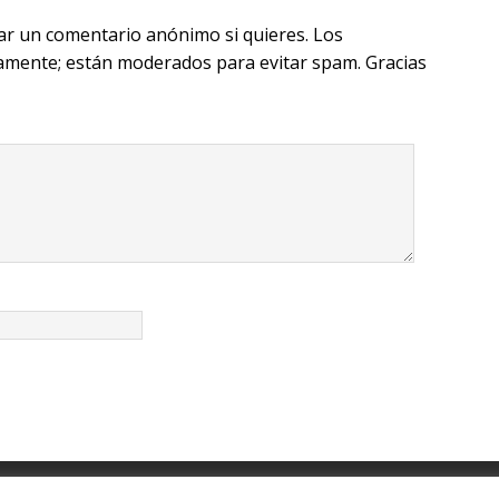
ra
ar un comentario anónimo si quieres. Los
m
amente; están moderados para evitar spam. Gracias
tricos /
Gasteizko Patinete Elektriko Elkartea