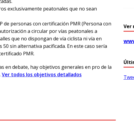
zadas.
oros exclusivamente peatonales que no sean
MP de personas con certificación PMR (Persona con
Ver 
utorización a circular por vías peatonales a
lles que no dispongan de vía ciclista ni vía en
www
s 50 sin alternativa pacificada. En este caso sería
certificado PMR.
Últi
 en debate, hay objetivos generales en pro de la
.
Ver todos los objetivos detallados
Twee
T
l
e
g