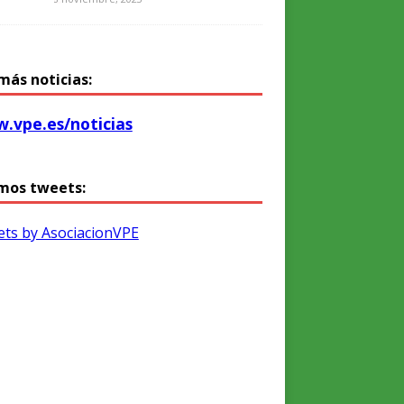
más noticias:
.vpe.es/noticias
mos tweets:
ts by AsociacionVPE