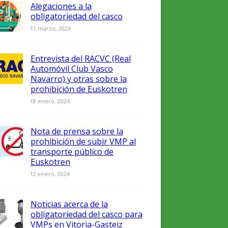
Alegaciones a la
obligatoriedad del casco
11 marzo, 2024
Entrevista del RACVC (Real
Automóvil Club Vasco
Navarro) y otras sobre la
prohibición de Euskotren
18 enero, 2024
Nota de prensa sobre la
prohibición de subir VMP al
transporte público de
Euskotren
12 enero, 2024
Noticias acerca de la
obligatoriedad del casco para
VMPs en Vitoria-Gasteiz