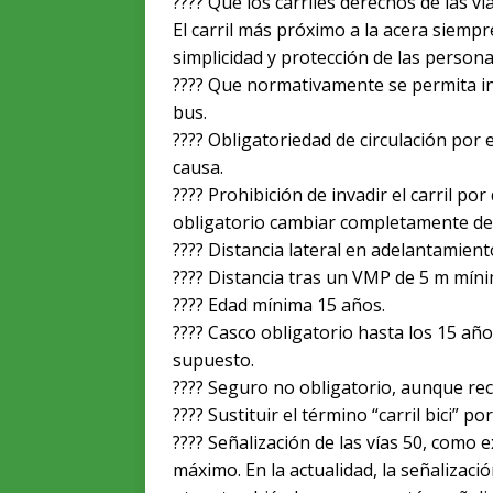
???? Que los carriles derechos de las ví
El carril más próximo a la acera siempre 
simplicidad y protección de las person
???? Que normativamente se permita in
bus.
???? Obligatoriedad de circulación por e
causa.
???? Prohibición de invadir el carril po
obligatorio cambiar completamente de c
???? Distancia lateral en adelantamien
???? Distancia tras un VMP de 5 m mín
???? Edad mínima 15 años.
???? Casco obligatorio hasta los 15 añ
supuesto.
???? Seguro no obligatorio, aunque r
???? Sustituir el término “carril bici” p
???? Señalización de las vías 50, como 
máximo. En la actualidad, la señalizac