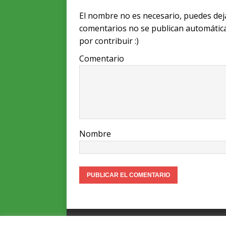
Li
r
b
A
El nombre no es necesario, puedes dej
n
o
p
comentarios no se publican automátic
k
o
p
por contribuir :)
k
Comentario
Nombre
Asociación Vitoriana de Patinetes Eléc