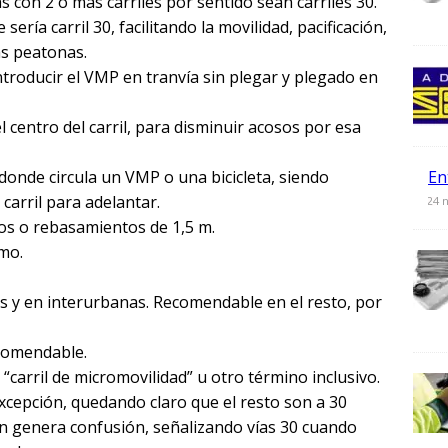
as con 2 o más carriles por sentido sean carriles 30.
sería carril 30, facilitando la movilidad, pacificación,
as peatonas.
troducir el VMP en tranvía sin plegar y plegado en
l centro del carril, para disminuir acosos por esa
En
r donde circula un VMP o una bicicleta, siendo
arril para adelantar.
0
24 
tos o rebasamientos de 1,5 m.
imo.
os y en interurbanas. Recomendable en el resto, por
ecomendable.
or “carril de micromovilidad” u otro término inclusivo.
excepción, quedando claro que el resto son a 30
ión genera confusión, señalizando vías 30 cuando