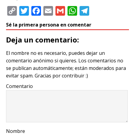
C
T
F
E
G
W
T
o
w
a
m
m
h
el
Sé la primera persona en comentar
p
it
c
ai
ai
at
e
y
te
e
l
l
s
g
Deja un comentario:
Li
r
b
A
ra
El nombre no es necesario, puedes dejar un
n
o
p
m
comentario anónimo si quieres. Los comentarios no
k
o
p
se publican automáticamente; están moderados para
k
evitar spam. Gracias por contribuir :)
Comentario
Nombre