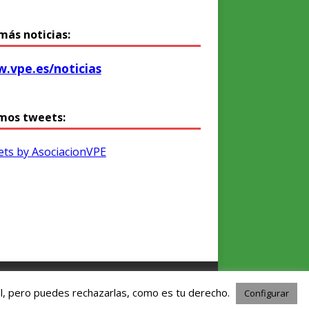
más noticias:
.vpe.es/noticias
mos tweets:
ts by AsociacionVPE
l, pero puedes rechazarlas, como es tu derecho.
Configurar