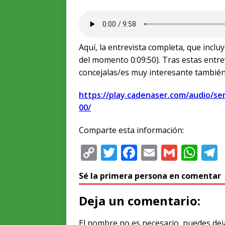
Aquí, la entrevista completa, que incluy
del momento 0:09:50). Tras estas entre
concejalas/es muy interesante también
https://play.cadenaser.com/audio/se
00/
Comparte esta información:
C
T
F
E
G
W
o
w
a
m
m
h
e
Sé la primera persona en comentar
p
it
c
ai
ai
at
y
te
e
l
l
s
Deja un comentario:
Li
r
b
A
El nombre no es necesario, puedes dej