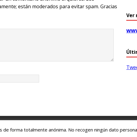
m
amente; están moderados para evitar spam. Gracias
Ver 
www
Últi
Twee
tricos /
Gasteizko Patinete Elektriko Elkartea
és de forma totalmente anónima. No recogen ningún dato persona