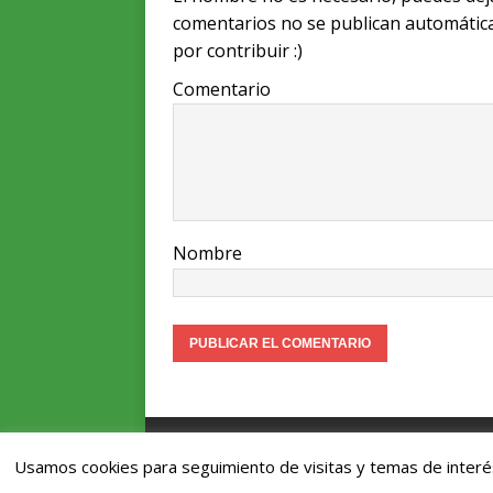
n
o
p
comentarios no se publican automátic
k
o
p
por contribuir :)
k
Comentario
Nombre
Asociación Vitoriana de Patinetes Eléc
Usamos cookies para seguimiento de visitas y temas de inter
vpe@vpe.es