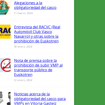
Alegaciones a la
obligatoriedad del casco
11 marzo, 2024
Entrevista del RACVC (Real
Automóvil Club Vasco
Navarro) y otras sobre la
prohibición de Euskotren
18 enero, 2024
Nota de prensa sobre la
prohibición de subir VMP al
transporte público de
Euskotren
12 enero, 2024
Noticias acerca de la
obligatoriedad del casco para
VMPs en Vitoria-Gasteiz