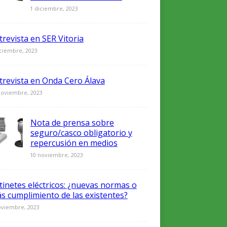
0
1 diciembre, 2023
trevista en SER Vitoria
iciembre, 2023
trevista en Onda Cero Álava
noviembre, 2023
Nota de prensa sobre
seguro/casco obligatorio y
repercusión en medios
0
10 noviembre, 2023
tinetes eléctricos: ¿nuevas normas o
s cumplimiento de las existentes?
oviembre, 2023