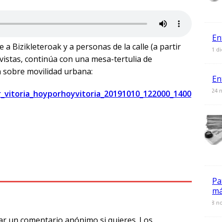
En
e a Bizikleteroak y a personas de la calle (a partir
0
1 d
vistas, continúa con una mesa-tertulia de
 sobre movilidad urbana:
En
0
24 
r_vitoria_hoyporhoyvitoria_20191010_122000_1400
T
l
e
Pa
má
g
0
8 n
ra
ar un comentario anónimo si quieres. Los