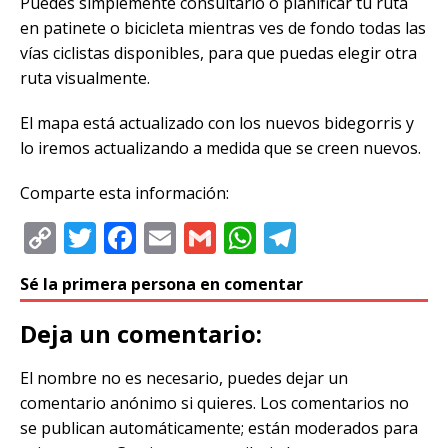
Puedes simplemente consultarlo o planificar tu ruta
en patinete o bicicleta mientras ves de fondo todas las
vías ciclistas disponibles, para que puedas elegir otra
ruta visualmente.
El mapa está actualizado con los nuevos bidegorris y
lo iremos actualizando a medida que se creen nuevos.
Comparte esta información:
C
T
F
E
G
W
T
o
w
a
m
m
h
el
Sé la primera persona en comentar
p
it
c
ai
ai
at
e
y
te
e
l
l
s
g
Deja un comentario:
Li
r
b
A
ra
El nombre no es necesario, puedes dejar un
n
o
p
m
comentario anónimo si quieres. Los comentarios no
k
o
p
se publican automáticamente; están moderados para