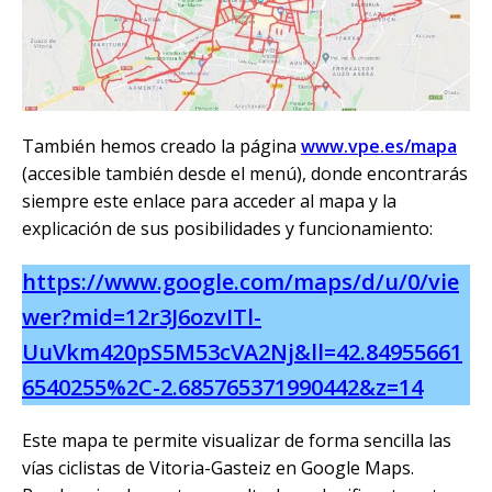
También hemos creado la página
www.vpe.es/mapa
(accesible también desde el menú), donde encontrarás
siempre este enlace para acceder al mapa y la
explicación de sus posibilidades y funcionamiento:
https://www.google.com/maps/d/u/0/vie
wer?mid=12r3J6ozvITl-
UuVkm420pS5M53cVA2Nj&ll=42.84955661
6540255%2C-2.685765371990442&z=14
Este mapa te permite visualizar de forma sencilla las
vías ciclistas de Vitoria-Gasteiz en Google Maps.