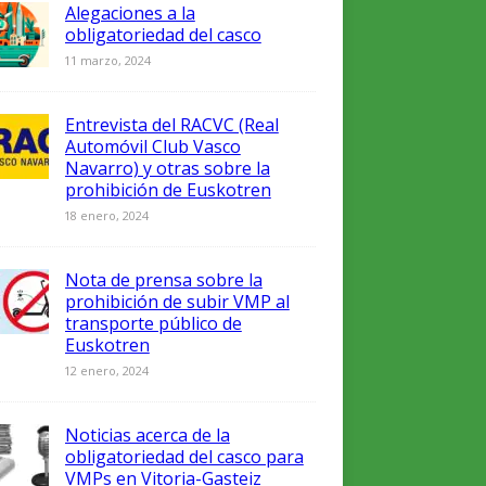
Alegaciones a la
obligatoriedad del casco
11 marzo, 2024
Entrevista del RACVC (Real
Automóvil Club Vasco
Navarro) y otras sobre la
prohibición de Euskotren
18 enero, 2024
Nota de prensa sobre la
prohibición de subir VMP al
transporte público de
Euskotren
12 enero, 2024
Noticias acerca de la
obligatoriedad del casco para
VMPs en Vitoria-Gasteiz