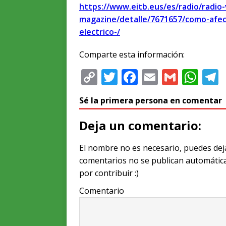
https://www.eitb.eus/es/radio/radio-
magazine/detalle/7671657/como-afec
electrico-/
Comparte esta información:
C
T
F
E
G
W
o
w
a
m
m
h
e
Sé la primera persona en comentar
p
it
c
ai
ai
at
y
te
e
l
l
s
Deja un comentario:
Li
r
b
A
El nombre no es necesario, puedes dej
n
o
p
comentarios no se publican automátic
k
o
p
por contribuir :)
k
Comentario