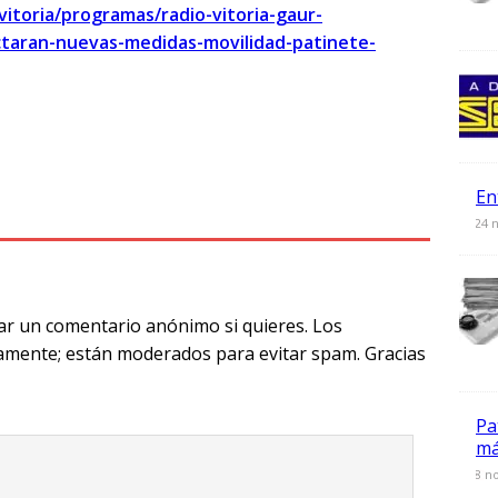
vitoria/programas/radio-vitoria-gaur-
taran-nuevas-medidas-movilidad-patinete-
T
l
En
0
24 
e
g
ra
ar un comentario anónimo si quieres. Los
m
amente; están moderados para evitar spam. Gracias
Pa
má
0
8 n