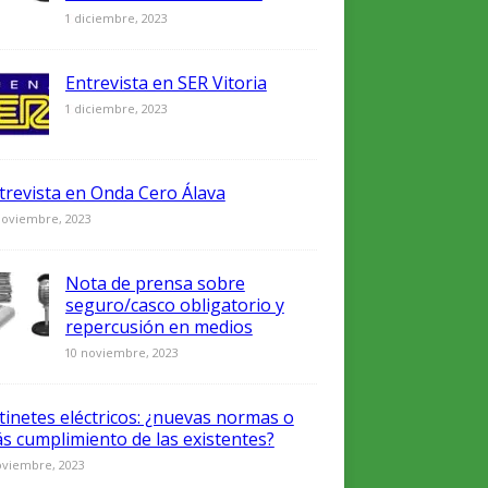
0
1 diciembre, 2023
Entrevista en SER Vitoria
0
1 diciembre, 2023
trevista en Onda Cero Álava
noviembre, 2023
Nota de prensa sobre
seguro/casco obligatorio y
repercusión en medios
0
10 noviembre, 2023
tinetes eléctricos: ¿nuevas normas o
s cumplimiento de las existentes?
oviembre, 2023