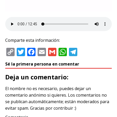
Comparte esta información:
C
T
F
E
G
W
T
o
w
a
m
m
h
el
Sé la primera persona en comentar
p
it
c
ai
ai
at
e
y
te
e
l
l
s
g
Deja un comentario:
Li
r
b
A
ra
El nombre no es necesario, puedes dejar un
n
o
p
m
comentario anónimo si quieres. Los comentarios no
k
o
p
se publican automáticamente; están moderados para
k
evitar spam. Gracias por contribuir :)