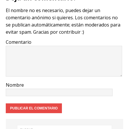
Li
r
b
A
ra
El nombre no es necesario, puedes dejar un
n
o
p
m
comentario anónimo si quieres. Los comentarios no
k
o
p
se publican automáticamente; están moderados para
k
evitar spam. Gracias por contribuir :)
Comentario
Nombre