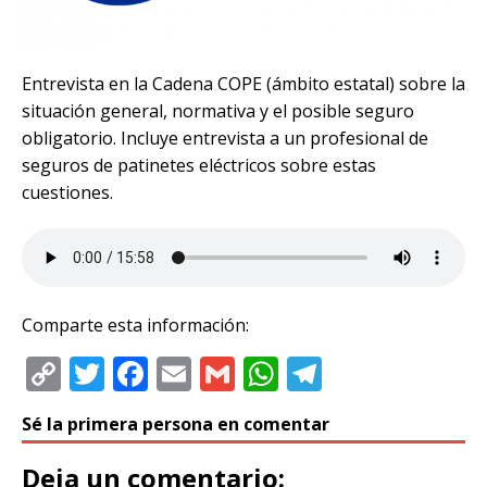
Entrevista en la Cadena COPE (ámbito estatal) sobre la
situación general, normativa y el posible seguro
obligatorio. Incluye entrevista a un profesional de
seguros de patinetes eléctricos sobre estas
cuestiones.
Comparte esta información:
C
T
F
E
G
W
T
o
w
a
m
m
h
el
Sé la primera persona en comentar
p
it
c
ai
ai
at
e
y
te
e
l
l
s
g
Deja un comentario: