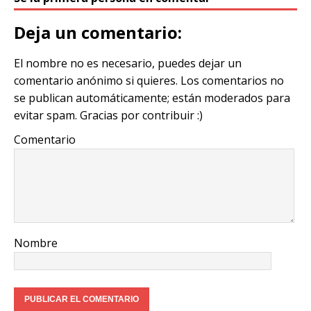
p
it
c
ai
ai
at
e
y
te
e
l
l
s
g
Deja un comentario:
Li
r
b
A
ra
El nombre no es necesario, puedes dejar un
n
o
p
m
comentario anónimo si quieres. Los comentarios no
k
o
p
se publican automáticamente; están moderados para
k
evitar spam. Gracias por contribuir :)
Comentario
Nombre