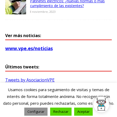
Patinetes eléctricos: ¿nuevas normas o más
cumplimiento de las existentes?
8 noviembre, 2023
Ver más noticias:
www.vpe.es/noticias
Últimos tweets:
Tweets by AsociacionVPE
Usamos cookies para seguimiento de visitas y temas de
Asociación Vitoriana de Patinetes Eléctricos /
interés de forma totalmente anónima. No recogen ningún
Gasteizko Patinete Elektriko Elkartea
dato personal, pero puedes rechazarlas, como es tu derecho.
vpe@vpe.es
Configurar
Rechazar
Aceptar
Aviso legal y Política de privacidad