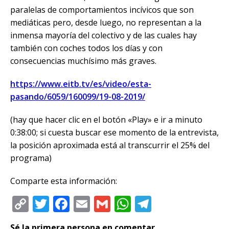
paralelas de comportamientos incívicos que son
mediáticas pero, desde luego, no representan a la
inmensa mayoría del colectivo y de las cuales hay
también con coches todos los días y con
consecuencias muchísimo más graves.
https://www.eitb.tv/es/video/esta-
pasando/6059/160099/19-08-2019/
(hay que hacer clic en el botón «Play» e ir a minuto
0:38:00; si cuesta buscar ese momento de la entrevista,
la posición aproximada está al transcurrir el 25% del
programa)
Comparte esta información:
C
T
F
E
G
W
T
o
w
a
m
m
h
el
Sé la primera persona en comentar