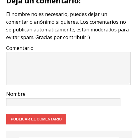
y
te
e
l
l
s
g
Deja un comentario:
Li
r
b
A
ra
El nombre no es necesario, puedes dejar un
n
o
p
m
comentario anónimo si quieres. Los comentarios no
k
o
p
se publican automáticamente; están moderados para
k
evitar spam. Gracias por contribuir :)
Comentario
Nombre