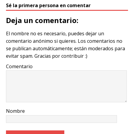
o
w
a
m
m
h
el
Sé la primera persona en comentar
p
it
c
ai
ai
at
e
y
te
e
l
l
s
g
Deja un comentario:
Li
r
b
A
ra
El nombre no es necesario, puedes dejar un
n
o
p
m
comentario anónimo si quieres. Los comentarios no
k
o
p
se publican automáticamente; están moderados para
k
evitar spam. Gracias por contribuir :)
Comentario
Nombre