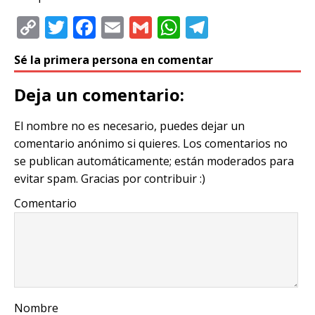
C
T
F
E
G
W
T
o
w
a
m
m
h
el
Sé la primera persona en comentar
p
it
c
ai
ai
at
e
y
te
e
l
l
s
g
Deja un comentario:
Li
r
b
A
ra
El nombre no es necesario, puedes dejar un
n
o
p
m
comentario anónimo si quieres. Los comentarios no
k
o
p
se publican automáticamente; están moderados para
k
evitar spam. Gracias por contribuir :)
Comentario
Nombre