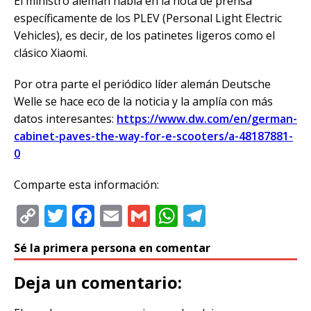
El ministro alemán habla en la nota de prensa
específicamente de los PLEV (Personal Light Electric
Vehicles), es decir, de los patinetes ligeros como el
clásico Xiaomi.
Por otra parte el periódico líder alemán Deutsche
Welle se hace eco de la noticia y la amplía con más
datos interesantes:
https://www.dw.com/en/german-
cabinet-paves-the-way-for-e-scooters/a-48187881-
0
Comparte esta información:
C
T
F
E
G
W
T
o
w
a
m
m
h
el
Sé la primera persona en comentar
p
it
c
ai
ai
at
e
y
te
e
l
l
s
g
Deja un comentario:
Li
r
b
A
ra