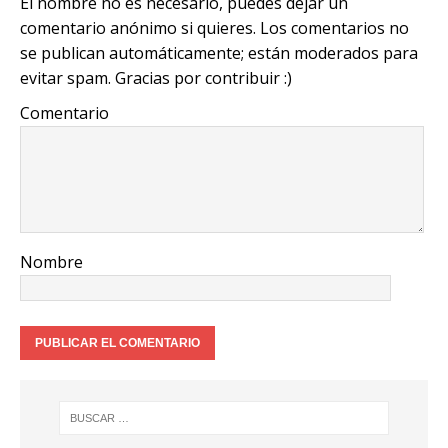
El nombre no es necesario, puedes dejar un
n
o
p
m
comentario anónimo si quieres. Los comentarios no
k
o
p
se publican automáticamente; están moderados para
k
evitar spam. Gracias por contribuir :)
Comentario
Nombre