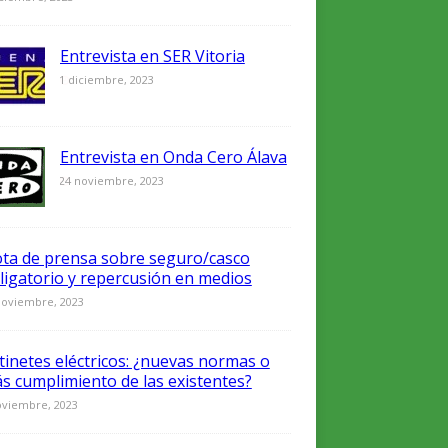
Entrevista en SER Vitoria
0
1 diciembre, 2023
Entrevista en Onda Cero Álava
0
24 noviembre, 2023
ta de prensa sobre seguro/casco
ligatorio y repercusión en medios
noviembre, 2023
tinetes eléctricos: ¿nuevas normas o
s cumplimiento de las existentes?
oviembre, 2023