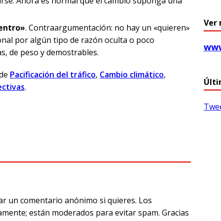
arse. Ahora es normal que el cambio suponga una
Ver 
centro»
. Contraargumentación: no hay un «quieren»
nal por algún tipo de razón oculta o poco
www
as, de peso y demostrables.
 de
Pacificación del tráfico
,
Cambio climático
,
Últi
ectivas
.
Twee
T
l
e
g
ra
ar un comentario anónimo si quieres. Los
m
amente; están moderados para evitar spam. Gracias