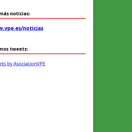
más noticias:
.vpe.es/noticias
mos tweets:
ts by AsociacionVPE