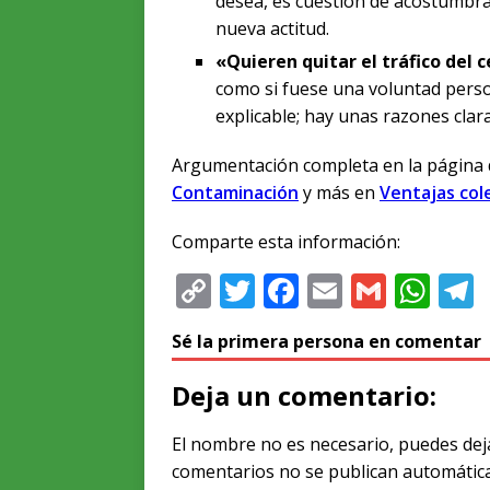
desea, es cuestión de acostumbr
nueva actitud.
«Quieren quitar el tráfico del 
como si fuese una voluntad perso
explicable; hay unas razones clar
Argumentación completa en la página
Contaminación
y más en
Ventajas col
Comparte esta información:
C
T
F
E
G
W
o
w
a
m
m
h
e
Sé la primera persona en comentar
p
it
c
ai
ai
at
y
te
e
l
l
s
Deja un comentario:
Li
r
b
A
El nombre no es necesario, puedes dej
n
o
p
comentarios no se publican automátic