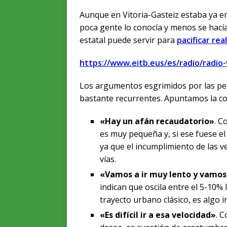
Aunque en Vitoria-Gasteiz estaba ya e
poca gente lo conocía y menos se hacía
estatal puede servir para
pacificar re
https://www.eitb.eus/es/radio/radio-
Los argumentos esgrimidos por las pers
bastante recurrentes. Apuntamos la c
«Hay un afán recaudatorio»
. C
es muy pequeña y, si ese fuese e
ya que el incumplimiento de las v
vías.
«Vamos a ir muy lento y vamos
indican que oscila entre el 5-10% 
trayecto urbano clásico, es algo in
«Es difícil ir a esa velocidad»
. 