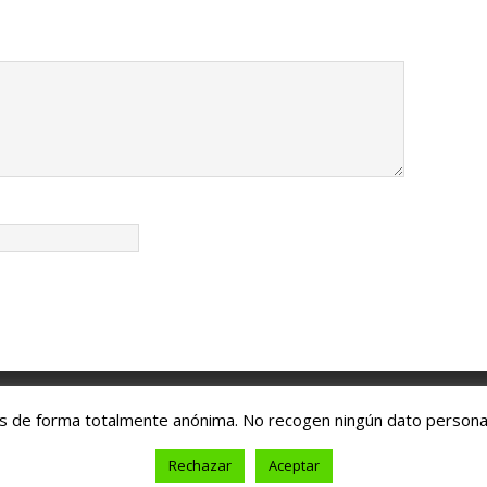
tricos /
Gasteizko Patinete Elektriko Elkartea
és de forma totalmente anónima. No recogen ningún dato persona
Rechazar
Aceptar