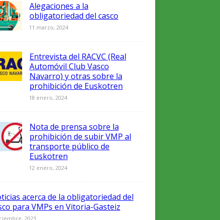
Alegaciones a la
obligatoriedad del casco
11 marzo, 2024
Entrevista del RACVC (Real
Automóvil Club Vasco
Navarro) y otras sobre la
prohibición de Euskotren
18 enero, 2024
Nota de prensa sobre la
prohibición de subir VMP al
transporte público de
Euskotren
12 enero, 2024
ticias acerca de la obligatoriedad del
sco para VMPs en Vitoria-Gasteiz
iciembre, 2023