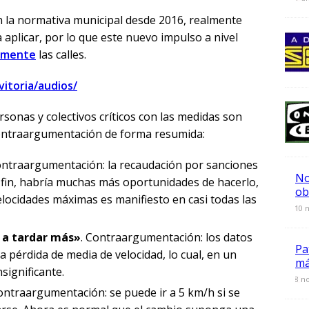
n la normativa municipal desde 2016, realmente
 aplicar, por lo que este nuevo impulso a nivel
almente
las calles.
vitoria/audios/
onas y colectivos críticos con las medidas son
ontraargumentación de forma resumida:
ontraargumentación: la recaudación por sanciones
No
l fin, habría muchas más oportunidades de hacerlo,
ob
elocidades máximas es manifiesto en casi todas las
0
10 
 a tardar más»
. Contraargumentación: los datos
Pa
la pérdida de media de velocidad, lo cual, en un
má
significante.
0
8 n
Contraargumentación: se puede ir a 5 km/h si se