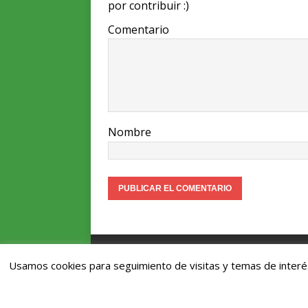
k
o
p
por contribuir :)
k
Comentario
Nombre
Asociación Vitoriana de Patinetes Eléc
Usamos cookies para seguimiento de visitas y temas de inter
vpe@vpe.es
Aviso legal y Política de privacidad