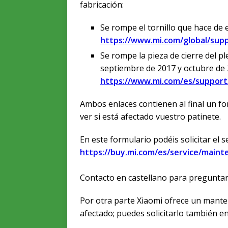
fabricación:
Se rompe el tornillo que hace de ej
https://www.mi.com/global/supp
Se rompe la pieza de cierre del pl
septiembre de 2017 y octubre de 20
https://www.mi.com/es/support
Ambos enlaces contienen al final un fo
ver si está afectado vuestro patinete.
En este formulario podéis solicitar el s
https://buy.mi.com/es/service/main
Contacto en castellano para pregunta
Por otra parte Xiaomi ofrece un mante
afectado; puedes solicitarlo también e