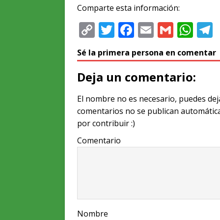
Comparte esta información:
C
T
F
E
G
W
o
w
a
m
m
h
e
Sé la primera persona en comentar
p
it
c
ai
ai
at
y
te
e
l
l
s
Deja un comentario:
Li
r
b
A
El nombre no es necesario, puedes dej
n
o
p
comentarios no se publican automátic
k
o
p
por contribuir :)
k
Comentario
Nombre