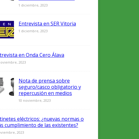
0
1 diciembre, 2023
Entrevista en SER Vitoria
0
1 diciembre, 2023
trevista en Onda Cero Álava
noviembre, 2023
Nota de prensa sobre
seguro/casco obligatorio y
repercusión en medios
0
10 noviembre, 2023
tinetes eléctricos: ¿nuevas normas o
s cumplimiento de las existentes?
oviembre, 2023