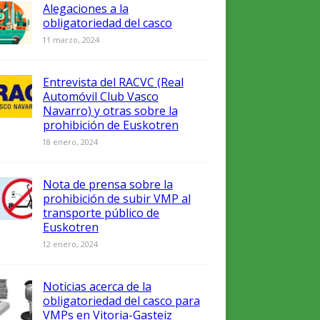
Alegaciones a la
obligatoriedad del casco
11 marzo, 2024
Entrevista del RACVC (Real
Automóvil Club Vasco
Navarro) y otras sobre la
prohibición de Euskotren
18 enero, 2024
Nota de prensa sobre la
prohibición de subir VMP al
transporte público de
Euskotren
12 enero, 2024
Noticias acerca de la
obligatoriedad del casco para
VMPs en Vitoria-Gasteiz