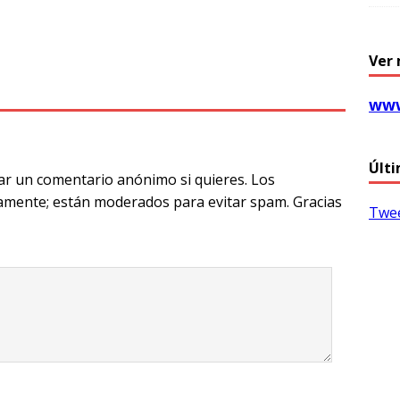
T
Ver 
l
e
www
g
ra
Últi
ar un comentario anónimo si quieres. Los
m
amente; están moderados para evitar spam. Gracias
Twee