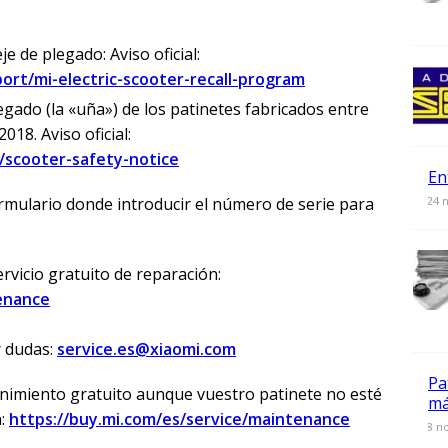
e de plegado: Aviso oficial:
ort/mi-electric-scooter-recall-program
egado (la «uña») de los patinetes fabricados entre
18. Aviso oficial:
/scooter-safety-notice
En
0
24 
rmulario donde introducir el número de serie para
ervicio gratuito de reparación:
tenance
r dudas:
service.es@xiaomi.com
Pa
nimiento gratuito aunque vuestro patinete no esté
má
n:
https://buy.mi.com/es/service/maintenance
0
8 n