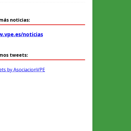
más noticias:
.vpe.es/noticias
mos tweets:
ts by AsociacionVPE